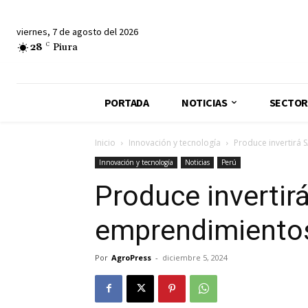
viernes, 7 de agosto del 2026
28
C
Piura
PORTADA
NOTICIAS
SECTOR
Inicio
Innovación y tecnología
Produce invertirá 
Innovación y tecnología
Noticias
Perú
Produce invertir
emprendimientos
Por
AgroPress
-
diciembre 5, 2024