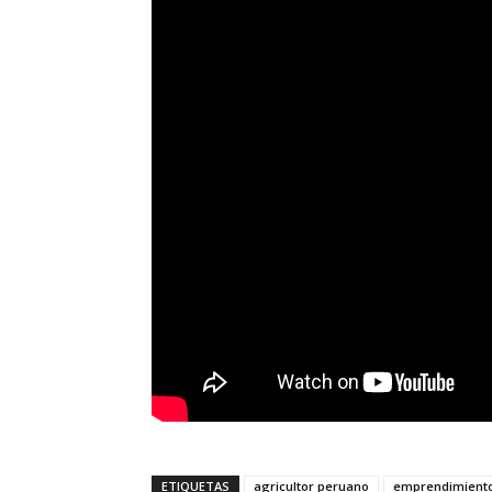
ETIQUETAS
agricultor peruano
emprendimient