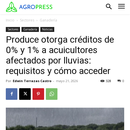
Inicio
Sectores
Ganadería
Sectores
Ganadería
Noticias
Produce otorga créditos de
0% y 1% a acuicultores
afectados por lluvias:
requisitos y cómo acceder
Por
Edwin Terrazas Castro
-
mayo 21, 2026
328
0