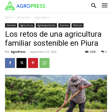
Inicio
Sectores
Agricultura
Sectores
Agricultura
Agroexportación
Eventos
Noticias
Los retos de una agricultura
familiar sostenible en Piura
Por
AgroPress
-
septiembre 12, 2022
2450
0