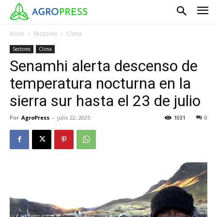
Inicio
Sectores
Clima
Sectores
Clima
Senamhi alerta descenso de
temperatura nocturna en la
sierra sur hasta el 23 de julio
Por
AgroPress
-
julio 22, 2025
1031
0