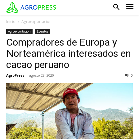
Inicio
Agroexportación
Agroexportación
Eventos
Compradores de Europa y
Norteamérica interesados en
cacao peruano
AgroPress
-
agosto 28, 2020
0