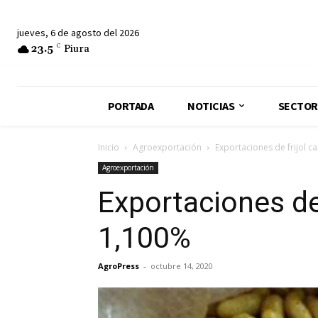
jueves, 6 de agosto del 2026
23.5
C
Piura
PORTADA
NOTICIAS
SECTOR
Inicio
Agroexportación
Exportaciones de frijol c
Agroexportación
Exportaciones de 
1,100%
AgroPress
-
octubre 14, 2020