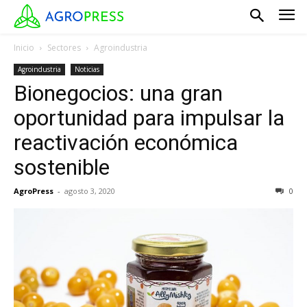
Inicio
Sectores
Agroindustria
Agroindustria
Noticias
Bionegocios: una gran
oportunidad para impulsar la
reactivación económica
sostenible
AgroPress
-
agosto 3, 2020
0