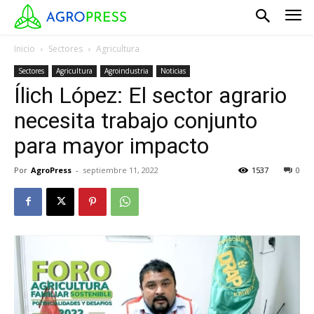
Inicio
Sectores
Agricultura
Sectores
Agricultura
Agroindustria
Noticias
Ílich López: El sector agrario
necesita trabajo conjunto
para mayor impacto
Por
AgroPress
-
septiembre 11, 2022
1537
0