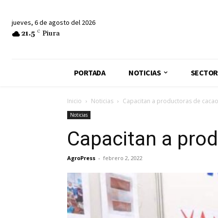
jueves, 6 de agosto del 2026
21.5
C
Piura
PORTADA
NOTICIAS
SECTOR
Inicio
Noticias
Capacitan a productoras de caca
Noticias
Capacitan a pro
AgroPress
-
febrero 2, 2022