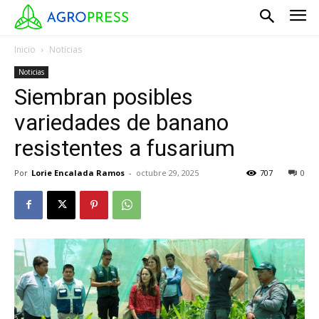
Inicio
Noticias
Noticias
Siembran posibles
variedades de banano
resistentes a fusarium
Por
Lorie Encalada Ramos
-
octubre 29, 2025
707
0