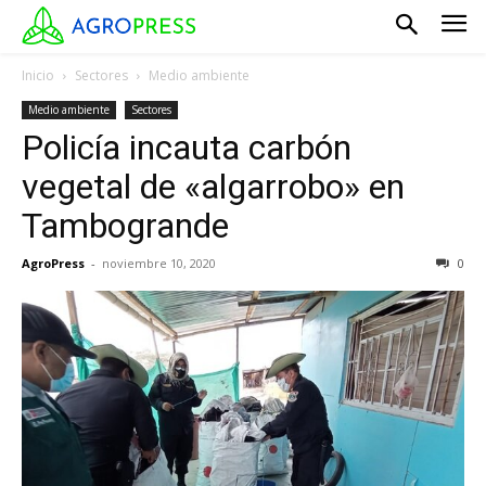
Inicio
Sectores
Medio ambiente
Medio ambiente
Sectores
Policía incauta carbón
vegetal de «algarrobo» en
Tambogrande
AgroPress
-
noviembre 10, 2020
0