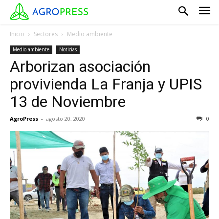
Inicio
Sectores
Medio ambiente
Medio ambiente
Noticias
Arborizan asociación
provivienda La Franja y UPIS
13 de Noviembre
AgroPress
-
agosto 20, 2020
0