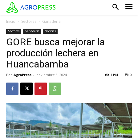
Inicio
Sectores
Ganadería
Sectores
Ganadería
Noticias
GORE busca mejorar la
producción lechera en
Huancabamba
Por
AgroPress
-
noviembre 8, 2024
1194
0