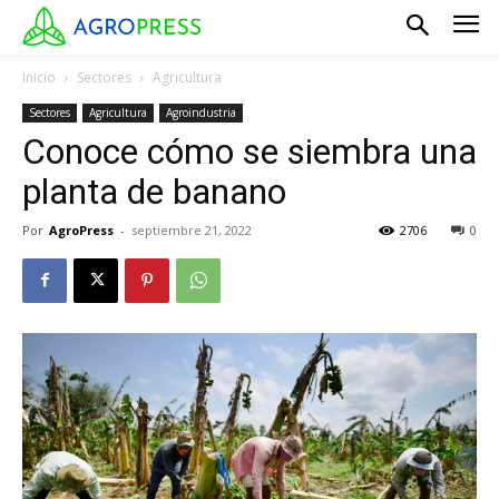
Inicio
Sectores
Agricultura
Sectores
Agricultura
Agroindustria
Conoce cómo se siembra una
planta de banano
Por
AgroPress
-
septiembre 21, 2022
2706
0