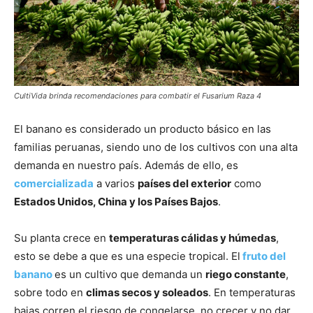
CultiVida brinda recomendaciones para combatir el Fusarium Raza 4
El banano es considerado un producto básico en las
familias peruanas, siendo uno de los cultivos con una alta
demanda en nuestro país. Además de ello, es
comercializada
a varios
países del exterior
como
Estados Unidos, China y los Países Bajos
.
Su planta crece en
temperaturas cálidas y húmedas
,
esto se debe a que es una especie tropical. El
fruto del
banano
es un cultivo que demanda un
riego constante
,
sobre todo en
climas secos y soleados
. En temperaturas
bajas corren el riesgo de congelarse, no crecer y no dar