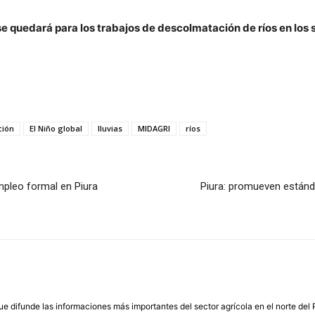
se quedará para los trabajos de descolmatación de ríos en los 
ción
El Niño global
lluvias
MIDAGRI
ríos
mpleo formal en Piura
Piura: promueven estánda
que difunde las informaciones más importantes del sector agrícola en el norte del